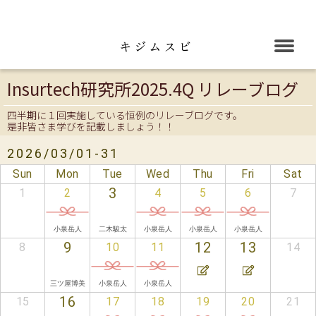
キジムスビ
Insurtech研究所2025.4Q リレーブログ
四半期に１回実施している恒例のリレーブログです。
是非皆さま学びを記載しましょう！！
2026/03/01-31
Sun
Mon
Tue
Wed
Thu
Fri
Sat
3
1
2
4
5
6
7
小泉岳人
二木駿太
小泉岳人
小泉岳人
小泉岳人
9
12
13
8
10
11
14
三ツ屋博美
小泉岳人
小泉岳人
16
15
17
18
19
20
21