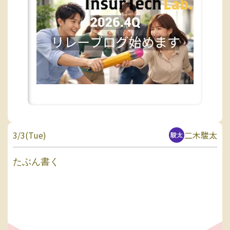
3/3(Tue)
二木駿太
たぶん書く