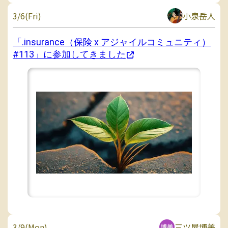
3/6(Fri)
小泉岳人
「.insurance（保険 x アジャイルコミュニティ）
#113」に参加してきました
3/9(Mon)
三ツ屋博美