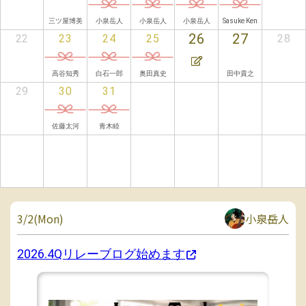
三ツ屋博美
小泉岳人
小泉岳人
小泉岳人
Sasuke Ken
26
27
22
23
24
25
28
高谷知秀
白石一郎
奥田真史
田中貴之
29
30
31
佐藤太河
青木睦
3/2(Mon)
小泉岳人
2026.4Qリレーブログ始めます